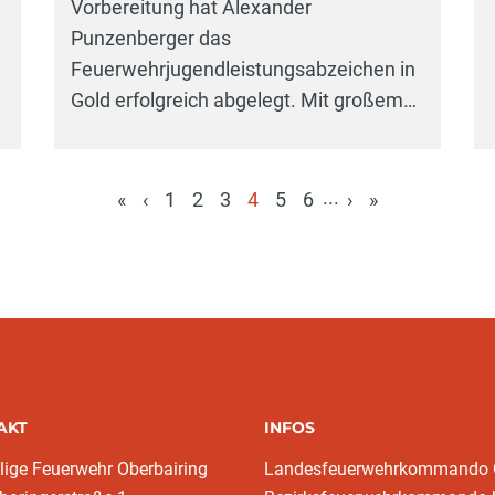
Vorbereitung hat Alexander
Punzenberger das
Feuerwehrjugendleistungsabzeichen in
Gold erfolgreich abgelegt. Mit großem…
...
«
‹
1
2
3
4
5
6
›
»
(aktuell)
AKT
INFOS
llige Feuerwehr Oberbairing
Landesfeuerwehrkommando