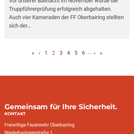
Vor unserer Ballnacht im November wurde die
Truppführerprüfung erfolgreich abgehalten.
Auch vier Kameraden der FF Oberbairing stellten
sich der…
...
«
‹
1
2
3
4
5
6
›
»
(aktuell)
Gemeinsam für Ihre Sicherheit.
KONTAKT
Freiwillige Feuerwehr Oberbairing
Niederbaringerstraße 1