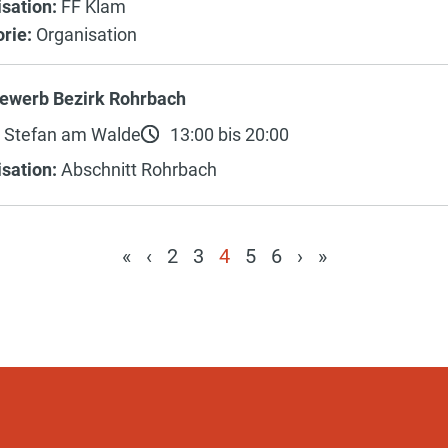
sation:
FF Klam
rie:
Organisation
ewerb Bezirk Rohrbach
. Stefan am Walde
13:00 bis 20:00
sation:
Abschnitt Rohrbach
«
‹
2
3
4
5
6
›
»
(current)