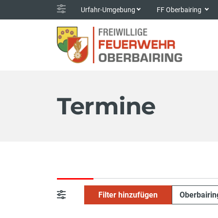
Urfahr-Umgebung
FF Oberbairing
Termine
Filter hinzufügen
Oberbairi